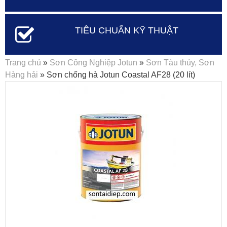
TIÊU CHUẨN KỸ THUẬT
Bạn đang ở đây
Trang chủ
»
Sơn Công Nghiệp Jotun
»
Sơn Tàu thủy, Sơn
Hàng hải
» Sơn chống hà Jotun Coastal AF28 (20 lít)