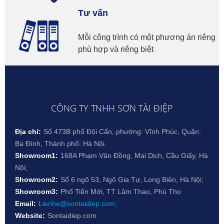
Tư vấn
Mỗi công trình có một phương án riêng
phù hợp và riêng biệt
CÔNG TY TNHH SƠN TÀI ĐIỆP
Địa chỉ:
Số 473B phố Đội Cấn, phường: Vĩnh Phúc, Quận:
Ba Đình, Thành phố: Hà Nội.
Showroom1:
168A Phạm Văn Đồng, Mai Dịch, Cầu Giấy, Hà
Nội;
Showroom2:
Số 6 ngõ 53, Ngô Gia Tự, Long Biên, Hà Nội;
Showroom3:
Phố Tiến Mới, TT Lâm Thao, Phú Thọ
Email:
Lienhe@sontaidiep.com;
Website:
Sontaidiep.com