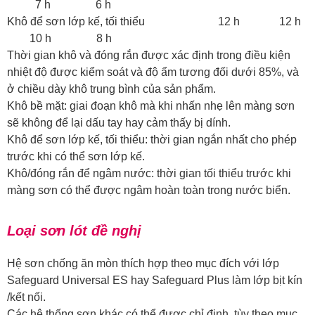
7 h 6 h
Khô để sơn lớp kế, tối thiểu 12 h 12 h
10 h 8 h
Thời gian khô và đóng rắn được xác định trong điều kiện
nhiệt độ được kiểm soát và độ ẩm tương đối dưới 85%, và
ở chiều dày khô trung bình của sản phẩm.
Khô bề mặt: giai đoạn khô mà khi nhấn nhẹ lên màng sơn
sẽ không để lại dấu tay hay cảm thấy bị dính.
Khô để sơn lớp kế, tối thiểu: thời gian ngắn nhất cho phép
trước khi có thể sơn lớp kế.
Khô/đóng rắn để ngâm nước: thời gian tối thiểu trước khi
màng sơn có thể được ngâm hoàn toàn trong nước biển.
Loại sơn lót đề nghị
Hệ sơn chống ăn mòn thích hợp theo mục đích với lớp
Safeguard Universal ES hay Safeguard Plus làm lớp bịt kín
/kết nối.
Các hệ thống sơn khác có thể được chỉ định, tùy theo mục