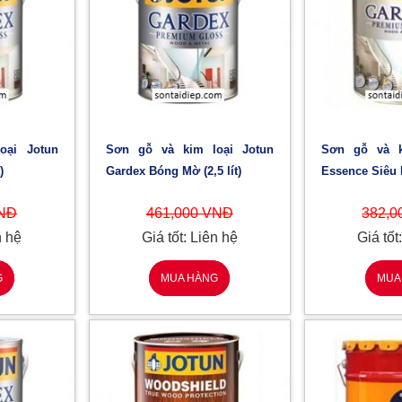
Sơn gỗ và kim loại Jotun
Sơn gỗ và kim loại Jotun
)
Gardex Bóng Mờ (2,5 lít)
Essence Siêu B
VNĐ
461,000 VNĐ
382,0
n hệ
Giá tốt: Liên hệ
Giá tốt
G
MUA HÀNG
MUA