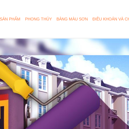
Nhảy
đến
nội
SẢN PHẨM
PHONG THỦY
BẢNG MÀU SƠN
ĐIỀU KHOẢN VÀ C
dung