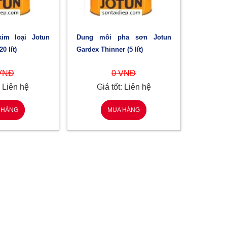
Dung môi pha sơn Jotun
0 lít)
Gardex Thinner (5 lít)
VNĐ
0 VNĐ
: Liên hệ
Giá tốt: Liên hệ
 HÀNG
MUA HÀNG