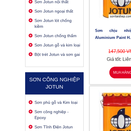
Sơn Jotun nội thất
Sơn Jotun ngoại thất
Sơn Jotun lót chống
kiềm
Sơn chịu nhiệt Jotun
Sơn Jotun chống thấm
Aluminium Paint H.R 
Sơn Jotun gỗ và kim loại
147,500 
Bột trét Jotun và sơn gai
Giá tốt: Liê
MUA HÀN
SƠN CÔNG NGHIỆP
JOTUN
Sơn phủ gỗ và Kim loại
Sơn công nghiệp -
Epoxy
Sơn Tĩnh Điện Jotun