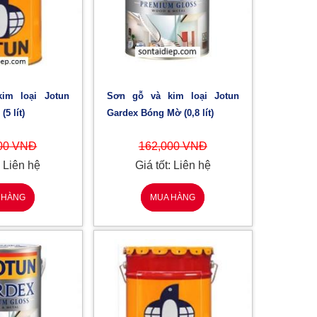
Sơn gỗ và kim loại Jotun
5 lít)
Gardex Bóng Mờ (0,8 lít)
00 VNĐ
162,000 VNĐ
: Liên hệ
Giá tốt: Liên hệ
 HÀNG
MUA HÀNG