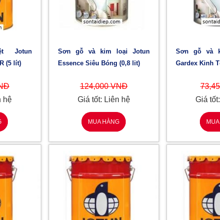
Sơn gỗ và kim loại Jotun
Sơn gỗ và kim loại Jotun
(5 lít)
Essence Siêu Bóng (0,8 lit)
Gardex Kinh Tế 
VNĐ
124,000 VNĐ
73,4
n hệ
Giá tốt: Liên hệ
Giá tốt
G
MUA HÀNG
MUA