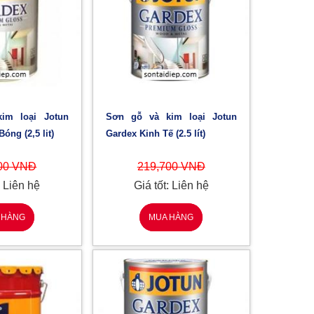
Sơn gỗ và kim loại Jotun
óng (2,5 lit)
Gardex Kinh Tế (2.5 lít)
00 VNĐ
219,700 VNĐ
: Liên hệ
Giá tốt: Liên hệ
 HÀNG
MUA HÀNG