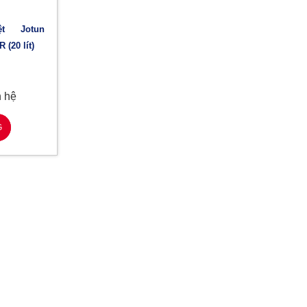
 (20 lít)
n hệ
G