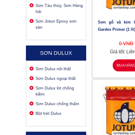
Sơn Tàu thủy, Sơn Hàng
hải
Sơn Jotun Epoxy sơn
Sơn gỗ và kim loại Jotun
sàn
Gardex Primer (1 lít
0 VNĐ
Giá tốt: Liê
SƠN DULUX
MUA HÀN
Sơn Dulux nội thất
Sơn Dulux ngoại thất
Sơn Dulux lót chống
kiềm
Sơn Dulux chống thấm
Bột trét Dulux