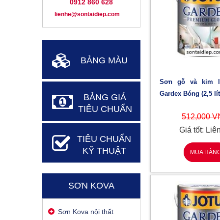
0912 860 628
lienhe@sontaidiep.com
BẢNG MÀU
Sơn gỗ và kim loại Jotun
Gardex Bóng (2,5 lít
BẢNG GIÁ
TIÊU CHUẨN
512,000 
Giá tốt: Liê
TIÊU CHUẨN
KỸ THUẬT
MUA HÀN
SƠN KOVA
Sơn Kova nội thất