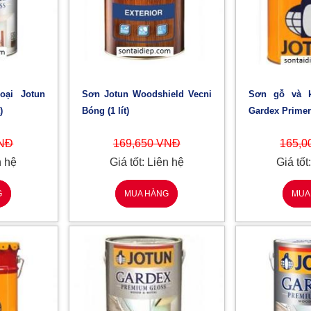
Sơn Jotun Woodshield Vecni
Sơn gỗ và kim loại Jotun
)
Bóng (1 lít)
Gardex Primer (
VNĐ
169,650 VNĐ
165,0
n hệ
Giá tốt: Liên hệ
Giá tốt
G
MUA HÀNG
MUA