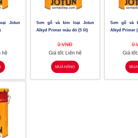
Sơn gỗ và kim loại Jotun
Sơn gỗ và kim loại Jotun
)
Alkyd Primer màu đỏ (5 lít)
Alkyd Primer (2
0 VNĐ
0 
n hệ
Giá tốt: Liên hệ
Giá tốt
G
MUA HÀNG
MUA