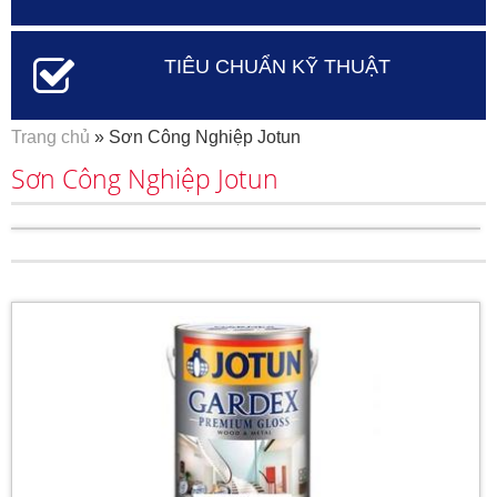
TIÊU CHUẨN KỸ THUẬT
Bạn đang ở đây
Trang chủ
» Sơn Công Nghiệp Jotun
Sơn Công Nghiệp Jotun