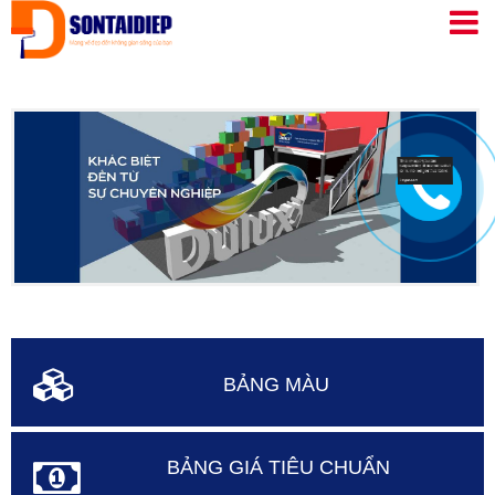
Nhảy
đến
nội
dung
BẢNG MÀU
BẢNG GIÁ TIÊU CHUẨN