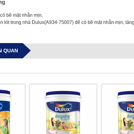
ng
 có bề mặt nhẵn mịn.
n lót trong nhà Dulux(A934-75007) để có bề mặt nhẵn mịn, tăng
N QUAN