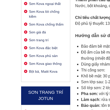
Sơn Kova ngoại thất
Nước, bột khoáng, 
Sơn Kova lót chống
kiềm
Chỉ tiêu chất lượn
Độ phủ lý thuyết: 13
Sơn Kova chống thấm
Sơn giả đá
Hướng dẫn sử d
Sơn trang trí
Bảo đảm bề mặt 
Sơn Kova đặc biệt
Độ ẩm của bề mặ
Sơn Kova phủ sàn
thường (nhiệt độ
Sơn Kova giao thông
Dùng giấy nhám 
Thi công sơn:
Bột bả, Matit Kova
Khô bề mặt: 30 
Sơn lớp sau: 1-
Số lớp sơn: 2 lớ
SƠN TRANG TRÍ
Pha sơn:
với tỷ
JOTUN
Làm sạch:
rửa s
Bảo quản:
tôn t