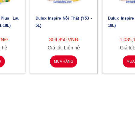
Dulux Inspire Nội Thất (Y53 -
Dulux Inspire Nội Thất (Y53-
1-18L)
5L)
18L)
 VNĐ
304,850 VNĐ
1,035,
n hệ
Giá tốt: Liên hệ
Giá tốt
G
MUA HÀNG
MUA