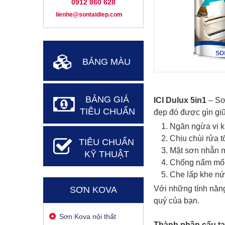
0912 860 628
lienhe@sontaidiep.com
BẢNG MÀU
BẢNG GIÁ
ICI Dulux 5in1
– Sơ
TIÊU CHUẨN
đẹp đó được gìn giữ
Ngăn ngừa vi 
Chịu chùi rửa t
TIÊU CHUẨN
Mặt sơn nhẵn 
KỸ THUẬT
Chống nấm mố
Che lấp khe nứ
Với những tính năng 
SƠN KOVA
quý của bạn.
Sơn Kova nội thất
Thành phần cấu t