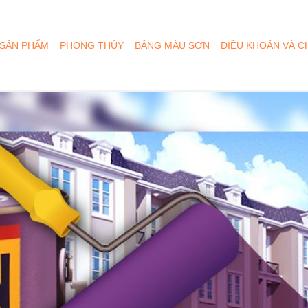
Nhảy
đến
nội
SẢN PHẨM
PHONG THỦY
BẢNG MÀU SƠN
ĐIỀU KHOẢN VÀ C
dung