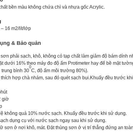
chất bền màu không chứa chì và nhựa gốc Acrylic.
g
 – 16 m2/lít/lớp
ụng & Bảo quản
sơn phải sạch, khô, không có tạp chất làm giảm độ bám dính 
t dưới 16% theo máy đo độ ẩm Protimeter hay để bề mặt tường 
0
 trung bình 30
C, độ ẩm môi trường 80%).
thích hợp chà nhám, sau đó quét sạch bụi.Khuấy đều trước khi
phút
2 giờ
p
 lệ không quá 10% nước sạch. Khuấy đều trước khi sử dụng.
ạch dụng cụ với nước sạch ngay sau khi sử dụng.
rữ sơn ở nơi khô, mát. Đặt thùng sơn ở vị trí thẳng đứng an to