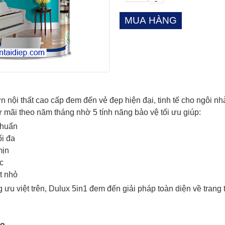
-
n nội thất cao cấp đem đến vẻ đẹp hiện đại, tinh tế cho ngôi
 mãi theo năm tháng nhờ 5 tính năng bảo vệ tối ưu giúp:
khuẩn
ối đa
mịn
c
t nhỏ
ưu việt trên, Dulux 5in1 đem đến giải pháp toàn diện về trang t
ạo