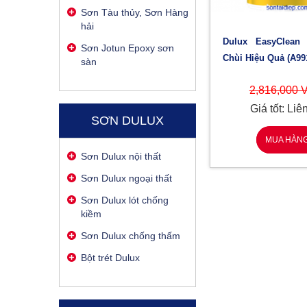
Sơn Tàu thủy, Sơn Hàng
hải
Dulux EasyClean Plus Lau
Sơn Jotun Epoxy sơn
Chùi Hiệu Quả (A99
sàn
2,816,000
Giá tốt: Liê
SƠN DULUX
MUA HÀN
Sơn Dulux nội thất
Sơn Dulux ngoại thất
Sơn Dulux lót chống
kiềm
Sơn Dulux chống thấm
Bột trét Dulux