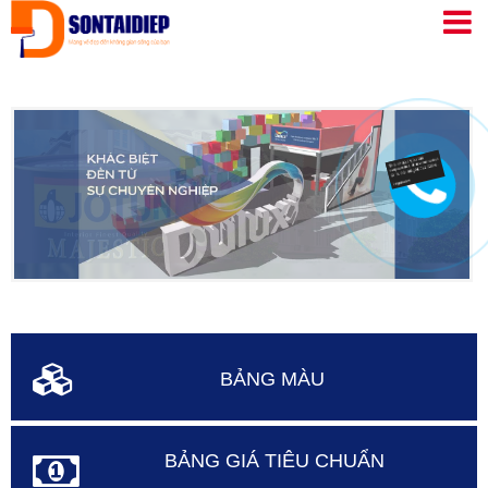
Nhảy
đến
nội
dung
BẢNG MÀU
BẢNG GIÁ TIÊU CHUẨN