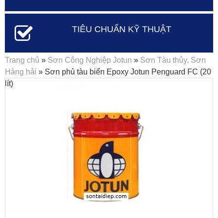
TIÊU CHUẨN KỸ THUẬT
Bạn đang ở đây
Trang chủ
»
Sơn Công Nghiệp Jotun
»
Sơn Tàu thủy, Sơn
Hàng hải
» Sơn phủ tàu biển Epoxy Jotun Penguard FC (20
lít)