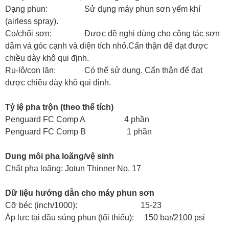
Dạng phun: Sử dụng máy phun sơn yếm khí
(airless spray).
Cọ/chổi sơn: Được đề nghị dùng cho công tác sơn
dậm vá góc cạnh và diện tích nhỏ.Cẩn thận để đạt được
chiều dày khô qui định.
Ru-lô/con lăn: Có thể sử dụng. Cẩn thận để đạt
được chiều dày khô qui định.
Tỷ lệ pha trộn (theo thể tích)
Penguard FC Comp A 4 phần
Penguard FC Comp B 1 phần
Dung môi pha loãng/vệ sinh
Chất pha loãng: Jotun Thinner No. 17
Dữ liệu hướng dẫn cho máy phun sơn
Cỡ béc (inch/1000): 15-23
Áp lực tại đầu súng phun (tối thiểu): 150 bar/2100 psi