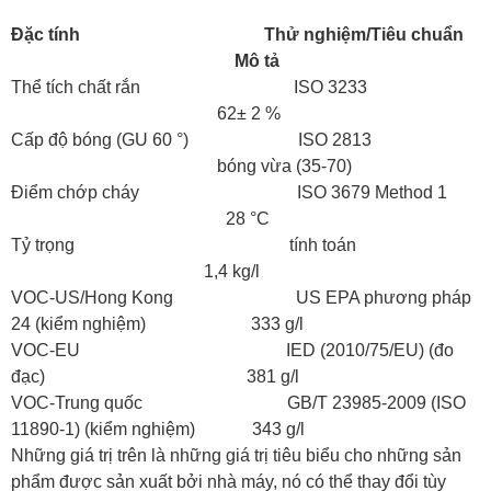
Đặc tính Thử nghiệm/Tiêu chuẩn
Mô tả
Thể tích chất rắn ISO 3233
62± 2 %
Cấp độ bóng (GU 60 °) ISO 2813
bóng vừa (35-70)
Điểm chớp cháy ISO 3679 Method 1
28 °C
Tỷ trọng tính toán
1,4 kg/l
VOC-US/Hong Kong US EPA phương pháp
24 (kiểm nghiệm) 333 g/l
VOC-EU IED (2010/75/EU) (đo
đạc) 381 g/l
VOC-Trung quốc GB/T 23985-2009 (ISO
11890-1) (kiểm nghiệm) 343 g/l
Những giá trị trên là những giá trị tiêu biểu cho những sản
phẩm được sản xuất bởi nhà máy, nó có thể thay đổi tùy