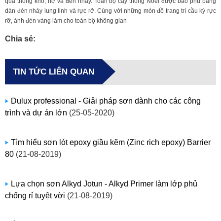
quả thông khô, nơ và đèn nháy. Toàn bộ cây thông Noel được bao phủ bằng
dàn đèn nháy lung linh và rực rỡ. Cùng với những món đồ trang trí cầu kỳ rực
rỡ, ánh đèn vàng làm cho toàn bộ không gian
Chia sẻ:
TIN TỨC LIÊN QUAN
​Dulux professional - Giải pháp sơn dành cho các công
trình và dự án lớn
(25-05-2020)
​Tìm hiểu sơn lót epoxy giầu kẽm (Zinc rich epoxy) Barrier
80
(21-08-2019)
Lựa chọn sơn Alkyd Jotun - Alkyd Primer làm lớp phủ
chống rỉ tuyệt vời
(21-08-2019)