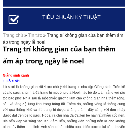
TIÊU CHUẨN KỸ THUẬT
Bạn đang ở đây
Trang chủ
»
Tin tức
» Trang trí không gian của bạn thêm ấm
áp trong ngày lễ noel
Trang trí không gian của bạn thêm
ấm áp trong ngày lễ noel
Giáng sinh xanh
1. Lò sưởi
Lò sưởi là không gian rất được chú ý khi trang trí nhà dịp Giáng sinh. Trên kệ
của lò sưởi, chủ nhà đã trang trí một ông già Noel mặc bộ đồ toàn trắng với râu
tóc bạc phơ. Phía sau là một chiếc gương làm cho không gian nhà thêm rộng,
sâu và tăng độ lung linh trong bóng tối. Thêm đó, những vòng lá thông cùng
với quả thông khô và đồ trang trí được chăng thành dây cùng với đèn nháy
được đặt trên bệ lò sưởi. Ngoài ra chủ nhà đã đặt lên bệ này rất nhiều cốc nến,
đĩa nến đẹp và sáng tạo. Khi đêm đến, những đèn những nến là cho không
gian này thêm lung linh. Ánh sáng phản chiếu qua chiếc gương lại càng huyền